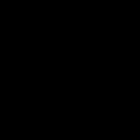
CNC系列吸附平台
其他真空吸附平台