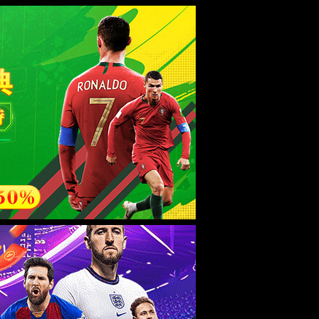
+86-13727373688